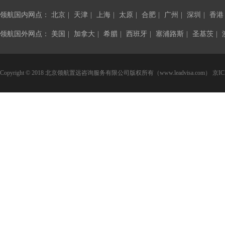
领航国内网点：
北京
|
天津
|
上海
|
太原
|
合肥
|
广州
|
深圳
|
香港
领航国外网点：
美国
|
加拿大
|
希腊
|
西班牙
|
塞浦路斯
|
圣基茨
|
Copyright © 2018 北京领航置远咨询服务有限公司版权所有（www.leadvisa.com）
京IC