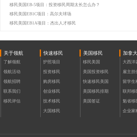
移民美国EB-5项目：投资移民周期太长怎么办？
移民美国EB1C项目：高尔夫球场
移民美国EB1A项目：杰出人才移民
关于领航
快速移民
美国移民
加拿
了解领航
护照项目
移民美国
大西洋
领航活动
投资移民
美国投资移民
雇主担
领航招聘
购房移民
快速移民美国
留学生
联系我们
创业移民
美国移民排期
联邦移
移民评估
技术移民
美国签证
魁省移
大国移民
企业家