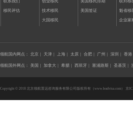
联系我们
创业移民
美国移民排期
联邦移
移民评估
技术移民
美国签证
魁省移
大国移民
企业家
领航国内网点：
北京
|
天津
|
上海
|
太原
|
合肥
|
广州
|
深圳
|
香港
领航国外网点：
美国
|
加拿大
|
希腊
|
西班牙
|
塞浦路斯
|
圣基茨
|
Copyright © 2018 北京领航置远咨询服务有限公司版权所有（www.leadvisa.com）
京IC