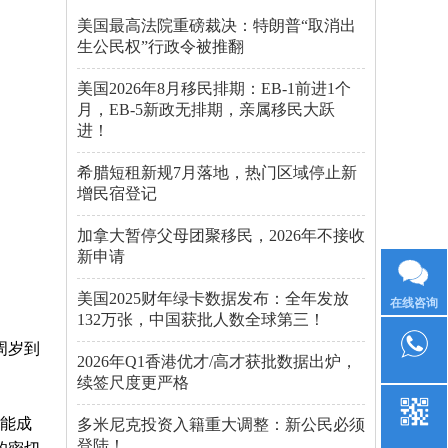
美国最高法院重磅裁决：特朗普“取消出
生公民权”行政令被推翻
美国2026年8月移民排期：EB-1前进1个
月，EB-5新政无排期，亲属移民大跃
进！
希腊短租新规7月落地，热门区域停止新
增民宿登记
加拿大暂停父母团聚移民，2026年不接收
新申请
美国2025财年绿卡数据发布：全年发放
在线咨询
132万张，中国获批人数全球第三！
周岁到
2026年Q1香港优才/高才获批数据出炉，
续签尺度更严格
能成
多米尼克投资入籍重大调整：新公民必须
登陆！