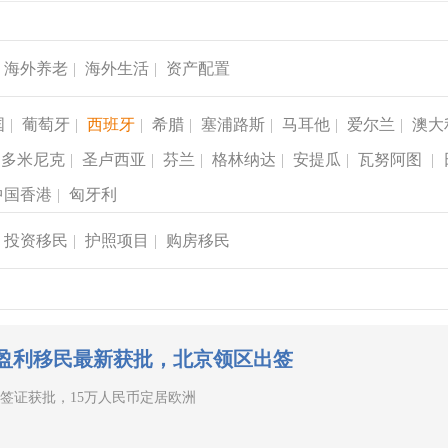
海外养老
|
海外生活
|
资产配置
国
|
葡萄牙
|
西班牙
|
希腊
|
塞浦路斯
|
马耳他
|
爱尔兰
|
澳大
多米尼克
|
圣卢西亚
|
芬兰
|
格林纳达
|
安提瓜
|
瓦努阿图
|
中国香港
|
匈牙利
投资移民
|
护照项目
|
购房移民
盈利移民最新获批，北京领区出签
签证获批，15万人民币定居欧洲