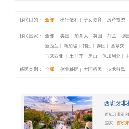
移民目的：
全部
|
出行便利
|
子女教育
|
房产投资
|
移民国家：
全部
|
美国
|
加拿大
|
英国
|
荷兰
|
德
新西兰
|
新加坡
|
韩国
|
泰国
|
圣基茨
|
马来西亚
|
土耳其
|
黑山
|
保加利亚
|
移民类别：
全部
|
创业移民
|
大国移民
|
技术移民
|
西班牙非
西班牙非盈利
国家：
西班牙