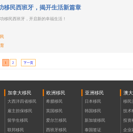
功移民西班牙，揭开生活新篇章
功移民西班牙，开启新的幸福生活！
民
育
1
2
下一页
加拿大移民
欧洲移民
亚洲移民
澳大
大西洋四省移民
希腊移民
日本移民
移民
雇主担保移民
英国移民
韩国移民
技术
留学生移民
爱尔兰移民
新加坡移民
投资
联邦移民
西班牙移民
泰国签证
企业