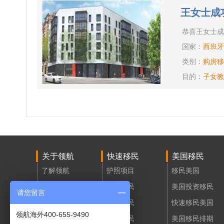
王女士成
恭喜王女士成
国家：
西班牙
类别：
购房移
目的：
子女教
关于领航
快速移民
美国移民
了解领航
护照项目
移民美国
领航活动
投资移民
美国投资移民
请您留言
领航招聘
购房移民
快速移民美国
领航海外400-655-9490
联系我们
创业移民
美国移民排期