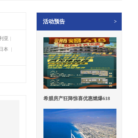
活动预告
>
利亚
|
日本
|
希腊房产狂降惊喜优惠燃爆618