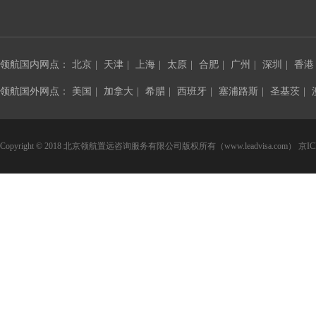
领航国内网点：
北京
|
天津
|
上海
|
太原
|
合肥
|
广州
|
深圳
|
香港
领航国外网点：
美国
|
加拿大
|
希腊
|
西班牙
|
塞浦路斯
|
圣基茨
|
Copyright © 2018 北京领航置远咨询服务有限公司版权所有（www.leadvisa.com）
京IC