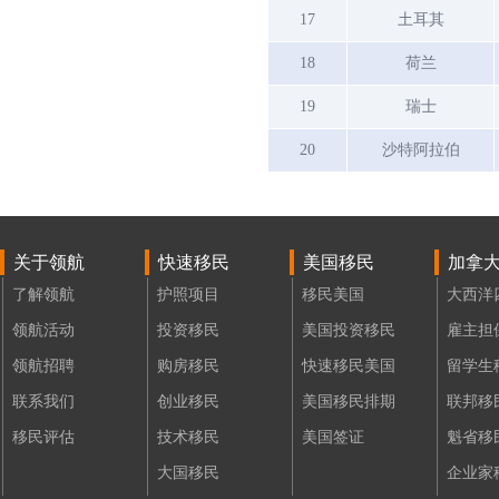
17
土耳其
18
荷兰
19
瑞士
20
沙特阿拉伯
关于领航
快速移民
美国移民
加拿
了解领航
护照项目
移民美国
大西洋
领航活动
投资移民
美国投资移民
雇主担
领航招聘
购房移民
快速移民美国
留学生
联系我们
创业移民
美国移民排期
联邦移
移民评估
技术移民
美国签证
魁省移
大国移民
企业家