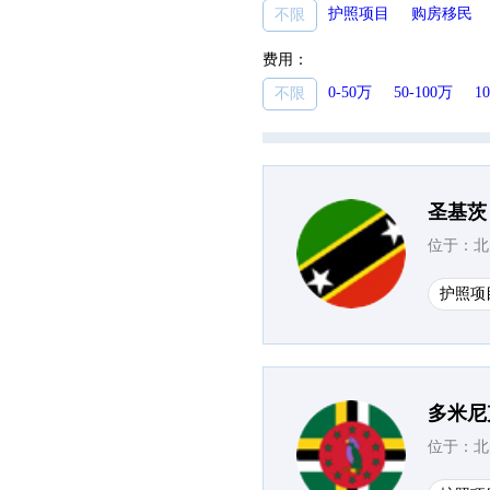
护照项目
购房移民
不限
费用：
0-50万
50-100万
1
不限
圣基茨
位于：北
护照项
多米尼
位于：北