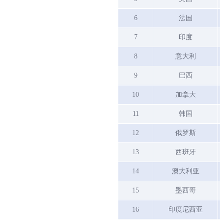
6
法国
7
印度
8
意大利
9
巴西
10
加拿大
11
韩国
12
俄罗斯
13
西班牙
14
澳大利亚
15
墨西哥
16
印度尼西亚