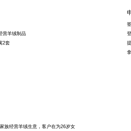
签
经营羊绒制品
登
寓2套
提
拿
家族经营羊绒生意，客户在为26岁女